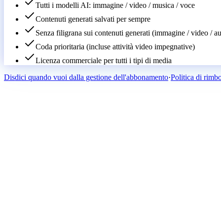
Tutti i modelli AI: immagine / video / musica / voce
Contenuti generati salvati per sempre
Senza filigrana sui contenuti generati (immagine / video / a
Coda prioritaria (incluse attività video impegnative)
Licenza commerciale per tutti i tipi di media
Disdici quando vuoi dalla gestione dell'abbonamento
·
Politica di rimb
10 crediti starter gratuiti
Prova ogni strumento — immagine, video, musica, voce — prima di impe