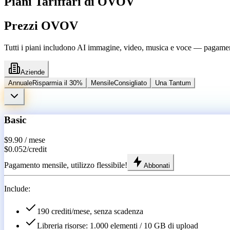
Piani Tariffari di OVOV
Prezzi OVOV
Tutti i piani includono AI immagine, video, musica e voce — pagamen
Aziende
Annuale
Risparmia il 30%
Mensile
Consigliato
Una Tantum
Basic
$9.90
/ mese
$0.052
/
credit
Pagamento mensile, utilizzo flessibile!
Abbonati
Include:
190 crediti/mese, senza scadenza
Libreria risorse: 1.000 elementi / 10 GB di upload