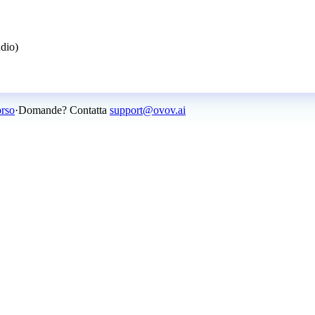
udio)
orso
·
Domande? Contatta
support@ovov.ai
gnarti. Nessuna carta di credito richiesta alla registrazione.