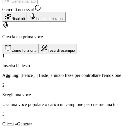
Genera parlato
0 crediti necessari
Risultati
Le mie creazioni
Crea la tua prima voce
Come funziona
Testi di esempio
1
Inserisci il testo
Aggiungi [Felice], [Triste] a inizio frase per controllare l'emozione
2
Scegli una voce
Usa una voce popolare o carica un campione per crearne una tua
3
Clicca «Genera»