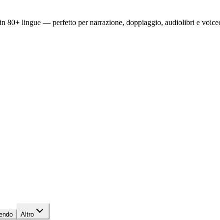
n 80+ lingue — perfetto per narrazione, doppiaggio, audiolibri e voiceo
endo
Altro