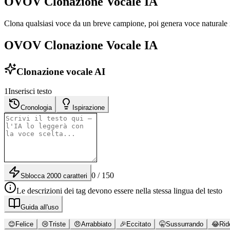
OVOV Clonazione Vocale IA
Clona qualsiasi voce da un breve campione, poi genera voce naturale i
OVOV Clonazione Vocale IA
Clonazione vocale AI
1
Inserisci testo
Cronologia
Ispirazione
0 / 150
Sblocca 2000 caratteri
Le descrizioni dei tag devono essere nella stessa lingua del testo
Guida all'uso
😊
Felice
😢
Triste
😠
Arrabbiato
🎉
Eccitato
🤫
Sussurrando
😂
Rid