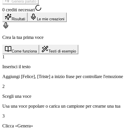
Genera parlato
0 crediti necessari
Risultati
Le mie creazioni
Crea la tua prima voce
Come funziona
Testi di esempio
1
Inserisci il testo
Aggiungi [Felice], [Triste] a inizio frase per controllare l'emozione
2
Scegli una voce
Usa una voce popolare o carica un campione per crearne una tua
3
Clicca «Genera»