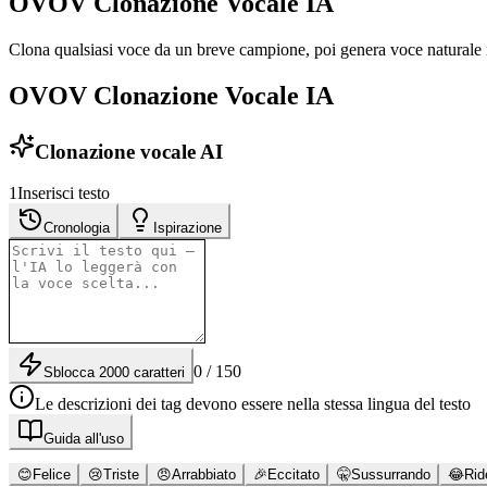
OVOV Clonazione Vocale IA
Clona qualsiasi voce da un breve campione, poi genera voce naturale i
OVOV Clonazione Vocale IA
Clonazione vocale AI
1
Inserisci testo
Cronologia
Ispirazione
0 / 150
Sblocca 2000 caratteri
Le descrizioni dei tag devono essere nella stessa lingua del testo
Guida all'uso
😊
Felice
😢
Triste
😠
Arrabbiato
🎉
Eccitato
🤫
Sussurrando
😂
Rid