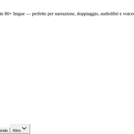
n 80+ lingue — perfetto per narrazione, doppiaggio, audiolibri e voiceo
endo
Altro