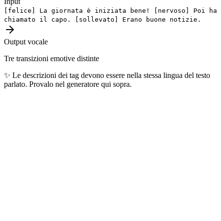
Input
[felice]
La giornata è iniziata bene!
[nervoso]
Poi ha
chiamato il capo.
[sollevato]
Erano buone notizie.
Output vocale
Tre transizioni emotive distinte
✨
Le descrizioni dei tag devono essere nella stessa lingua del testo
parlato. Provalo nel generatore qui sopra.
Lingue più popolari
Le 10 lingue più generate ogni giorno dai nostri utenti — coprono
oltre 4 miliardi di parlanti nel mondo.
🇺🇸
Inglese