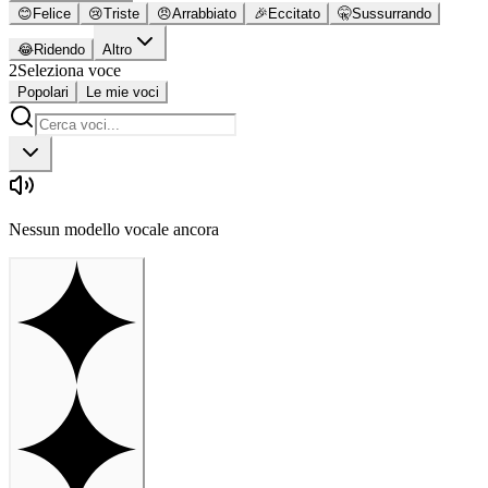
😊
Felice
😢
Triste
😠
Arrabbiato
🎉
Eccitato
🤫
Sussurrando
😂
Ridendo
Altro
2
Seleziona voce
Popolari
Le mie voci
Nessun modello vocale ancora