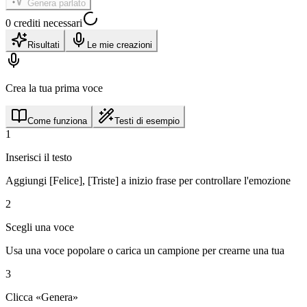
Genera parlato
0 crediti necessari
Risultati
Le mie creazioni
Crea la tua prima voce
Come funziona
Testi di esempio
1
Inserisci il testo
Aggiungi [Felice], [Triste] a inizio frase per controllare l'emozione
2
Scegli una voce
Usa una voce popolare o carica un campione per crearne una tua
3
Clicca «Genera»