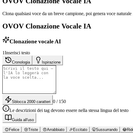
OVOV Clonazione Vocale IA
Clona qualsiasi voce da un breve campione, poi genera voce naturale i
OVOV Clonazione Vocale IA
Clonazione vocale AI
1
Inserisci testo
Cronologia
Ispirazione
0 / 150
Sblocca 2000 caratteri
Le descrizioni dei tag devono essere nella stessa lingua del testo
Guida all'uso
😊
Felice
😢
Triste
😠
Arrabbiato
🎉
Eccitato
🤫
Sussurrando
😂
Rid