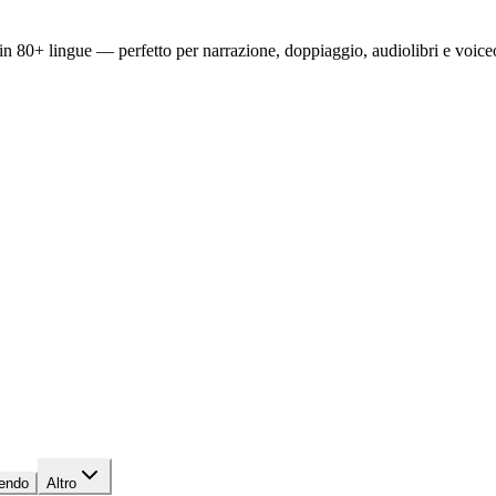
n 80+ lingue — perfetto per narrazione, doppiaggio, audiolibri e voiceo
endo
Altro