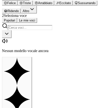
😊
Felice
😢
Triste
😠
Arrabbiato
🎉
Eccitato
🤫
Sussurrando
😂
Ridendo
Altro
2
Seleziona voce
Popolari
Le mie voci
Nessun modello vocale ancora