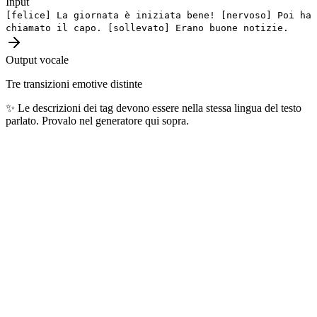
Input
[felice]
La giornata è iniziata bene!
[nervoso]
Poi ha
chiamato il capo.
[sollevato]
Erano buone notizie.
Output vocale
Tre transizioni emotive distinte
✨
Le descrizioni dei tag devono essere nella stessa lingua del testo
parlato. Provalo nel generatore qui sopra.
Lingue più popolari
Le 10 lingue più generate ogni giorno dai nostri utenti — coprono
oltre 4 miliardi di parlanti nel mondo.
🇺🇸
Inglese