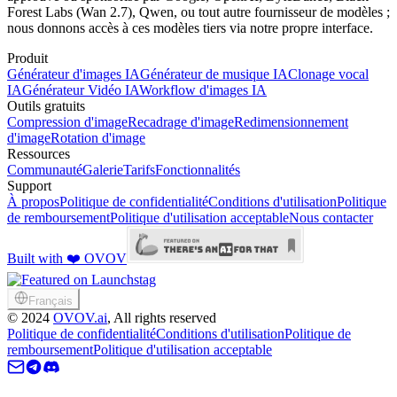
Forest Labs (Wan 2.7), Qwen, ou tout autre fournisseur de modèles ;
nous donnons accès à ces modèles tiers via notre propre interface.
Produit
Générateur d'images IA
Générateur de musique IA
Clonage vocal
IA
Générateur Vidéo IA
Workflow d'images IA
Outils gratuits
Compression d'image
Recadrage d'image
Redimensionnement
d'image
Rotation d'image
Ressources
Communauté
Galerie
Tarifs
Fonctionnalités
Support
À propos
Politique de confidentialité
Conditions d'utilisation
Politique
de remboursement
Politique d'utilisation acceptable
Nous contacter
Built with ❤️ OVOV
Français
©
2024
OVOV.ai
, All rights reserved
Politique de confidentialité
Conditions d'utilisation
Politique de
remboursement
Politique d'utilisation acceptable