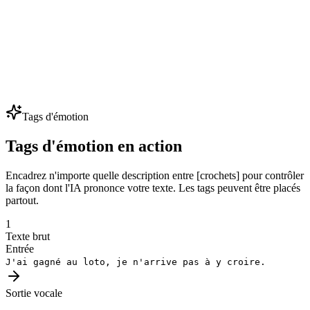
Doublage multilingue
Localisez publicités, vidéos et cours dans 80+ langues en préservant
la même identité vocale. Une voix de marque, tous les marchés —
parfait pour l'expansion internationale.
Tags d'émotion
Tags d'émotion en action
Encadrez n'importe quelle description entre [crochets] pour contrôler
la façon dont l'IA prononce votre texte. Les tags peuvent être placés
partout.
1
Texte brut
Entrée
J'ai gagné au loto, je n'arrive pas à y croire.
Sortie vocale