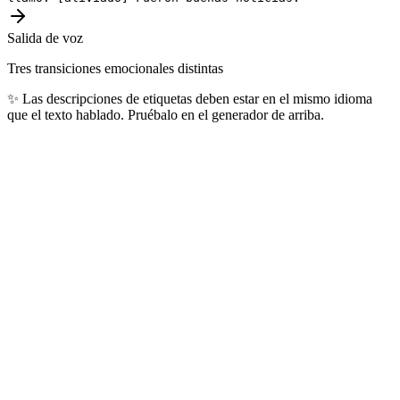
Salida de voz
Tres transiciones emocionales distintas
✨
Las descripciones de etiquetas deben estar en el mismo idioma
que el texto hablado. Pruébalo en el generador de arriba.
Idiomas más populares
Los 10 idiomas que nuestros usuarios generan a diario, cubriendo
más de 4.000 millones de hablantes en el mundo.
🇺🇸
Inglés
1.5B+
hablantes