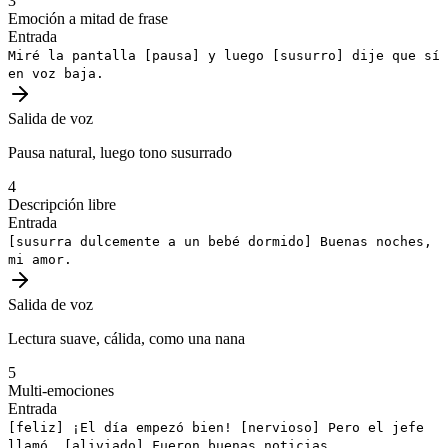
3
Emoción a mitad de frase
Entrada
Miré la pantalla
[pausa]
y luego
[susurro]
dije que sí
en voz baja.
Salida de voz
Pausa natural, luego tono susurrado
4
Descripción libre
Entrada
[susurra dulcemente a un bebé dormido]
Buenas noches,
mi amor.
Salida de voz
Lectura suave, cálida, como una nana
5
Multi-emociones
Entrada
[feliz]
¡El día empezó bien!
[nervioso]
Pero el jefe
llamó.
[aliviado]
Fueron buenas noticias.