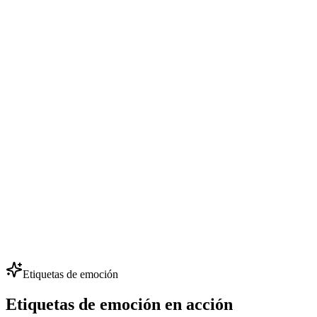
Crea cursos online con narración IA consistente entre módulos.
Actualiza el contenido al instante sin volver a grabar: edita el guion
y regenera las escenas afectadas.
Diálogos de NPC en videojuegos
Estudios indie ponen voz a más de 50 NPC con poco presupuesto:
clona unas pocas voces clave y genera cientos de líneas. Itera
diálogos sin contratar actores de voz.
Doblaje multilingüe
Localiza anuncios, vídeos y cursos en 80+ idiomas conservando la
misma identidad de voz. Una voz de marca para cada mercado: ideal
para expansión global.
Etiquetas de emoción
Etiquetas de emoción en acción