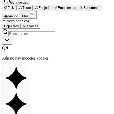
Guía de uso
😊
Feliz
😢
Triste
😠
Enojado
🎉
Emocionado
🤫
Susurrando
😂
Riendo
Más
2
Seleccionar voz
Populares
Mis voces
Aún no hay modelos vocales