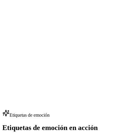
Crea cursos online con narración IA consistente entre módulos.
Actualiza el contenido al instante sin volver a grabar: edita el guion
y regenera las escenas afectadas.
Diálogos de NPC en videojuegos
Estudios indie ponen voz a más de 50 NPC con poco presupuesto:
clona unas pocas voces clave y genera cientos de líneas. Itera
diálogos sin contratar actores de voz.
Doblaje multilingüe
Localiza anuncios, vídeos y cursos en 80+ idiomas conservando la
misma identidad de voz. Una voz de marca para cada mercado: ideal
para expansión global.
Etiquetas de emoción
Etiquetas de emoción en acción