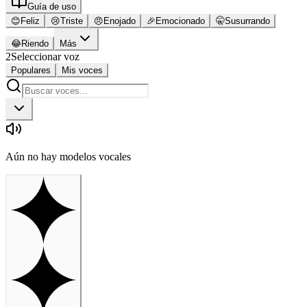
Guía de uso
😊
Feliz
😢
Triste
😠
Enojado
🎉
Emocionado
🤫
Susurrando
😂
Riendo
Más
2
Seleccionar voz
Populares
Mis voces
Aún no hay modelos vocales