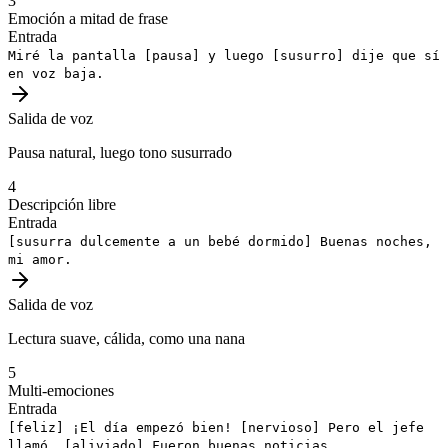
3
Emoción a mitad de frase
Entrada
Miré la pantalla
[pausa]
y luego
[susurro]
dije que sí
en voz baja.
Salida de voz
Pausa natural, luego tono susurrado
4
Descripción libre
Entrada
[susurra dulcemente a un bebé dormido]
Buenas noches,
mi amor.
Salida de voz
Lectura suave, cálida, como una nana
5
Multi-emociones
Entrada
[feliz]
¡El día empezó bien!
[nervioso]
Pero el jefe
llamó.
[aliviado]
Fueron buenas noticias.