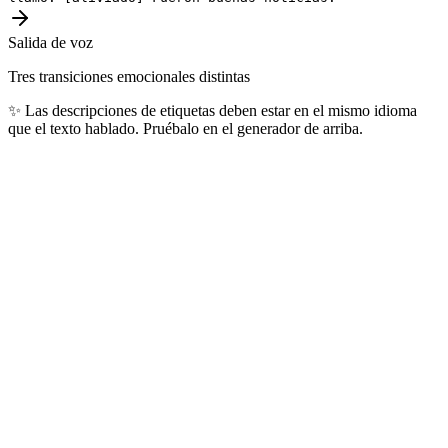
Salida de voz
Tres transiciones emocionales distintas
✨
Las descripciones de etiquetas deben estar en el mismo idioma
que el texto hablado. Pruébalo en el generador de arriba.
Idiomas más populares
Los 10 idiomas que nuestros usuarios generan a diario, cubriendo
más de 4.000 millones de hablantes en el mundo.
🇺🇸
Inglés
1.5B+
hablantes