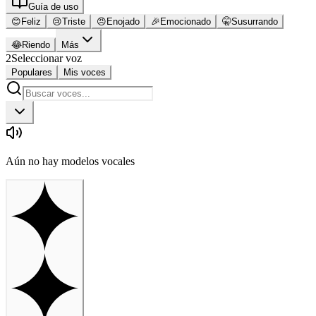
Guía de uso
😊
Feliz
😢
Triste
😠
Enojado
🎉
Emocionado
🤫
Susurrando
😂
Riendo
Más
2
Seleccionar voz
Populares
Mis voces
Aún no hay modelos vocales