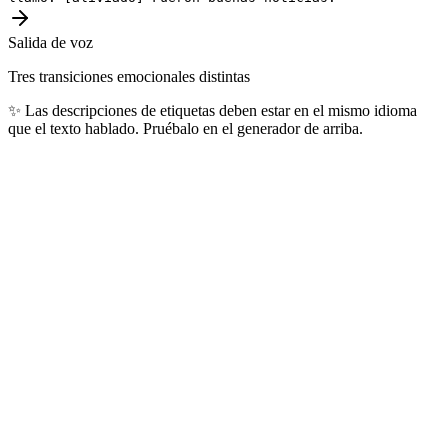
Salida de voz
Tres transiciones emocionales distintas
✨
Las descripciones de etiquetas deben estar en el mismo idioma
que el texto hablado. Pruébalo en el generador de arriba.
Idiomas más populares
Los 10 idiomas que nuestros usuarios generan a diario, cubriendo
más de 4.000 millones de hablantes en el mundo.
🇺🇸
Inglés
1.5B+
hablantes