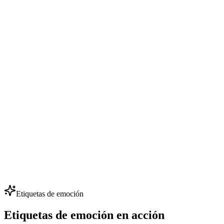
Crea cursos online con narración IA consistente entre módulos.
Actualiza el contenido al instante sin volver a grabar: edita el guion
y regenera las escenas afectadas.
Diálogos de NPC en videojuegos
Estudios indie ponen voz a más de 50 NPC con poco presupuesto:
clona unas pocas voces clave y genera cientos de líneas. Itera
diálogos sin contratar actores de voz.
Doblaje multilingüe
Localiza anuncios, vídeos y cursos en 80+ idiomas conservando la
misma identidad de voz. Una voz de marca para cada mercado: ideal
para expansión global.
Etiquetas de emoción
Etiquetas de emoción en acción