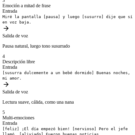
3
Emoción a mitad de frase
Entrada
Miré la pantalla
[pausa]
y luego
[susurro]
dije que sí
en voz baja.
Salida de voz
Pausa natural, luego tono susurrado
4
Descripción libre
Entrada
[susurra dulcemente a un bebé dormido]
Buenas noches,
mi amor.
Salida de voz
Lectura suave, cálida, como una nana
5
Multi-emociones
Entrada
[feliz]
¡El día empezó bien!
[nervioso]
Pero el jefe
llamó.
[aliviado]
Fueron buenas noticias.