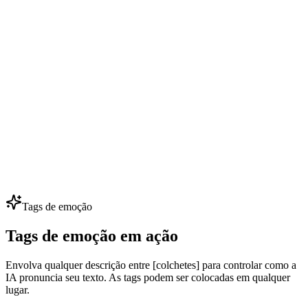
Diálogo de NPC em Jogos
Desenvolvedores indie dão voz a 50+ NPCs com orçamento
pequeno — clone algumas vozes principais e gere centenas de falas.
Itere diálogos sem contratar dubladores.
Dublagem Multilíngue
Localize anúncios, vídeos e cursos em 80+ idiomas preservando a
mesma identidade de voz. Uma voz de marca, todos os mercados —
perfeito para expansão global.
Tags de emoção
Tags de emoção em ação
Envolva qualquer descrição entre [colchetes] para controlar como a
IA pronuncia seu texto. As tags podem ser colocadas em qualquer
lugar.