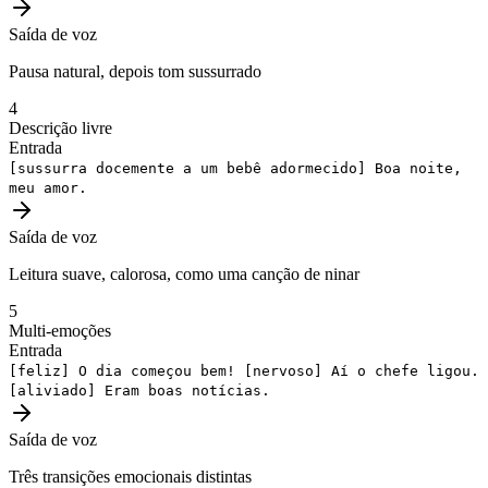
Saída de voz
Pausa natural, depois tom sussurrado
4
Descrição livre
Entrada
[sussurra docemente a um bebê adormecido]
Boa noite,
meu amor.
Saída de voz
Leitura suave, calorosa, como uma canção de ninar
5
Multi-emoções
Entrada
[feliz]
O dia começou bem!
[nervoso]
Aí o chefe ligou.
[aliviado]
Eram boas notícias.
Saída de voz
Três transições emocionais distintas