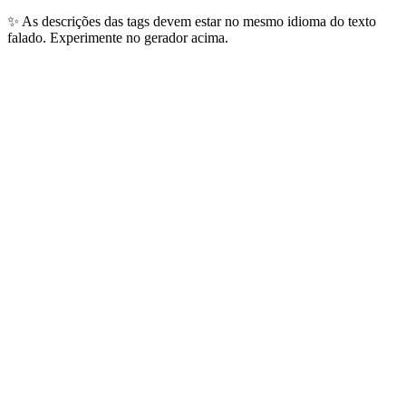
✨
As descrições das tags devem estar no mesmo idioma do texto
falado. Experimente no gerador acima.
Idiomas Mais Populares
Os 10 idiomas que nossos usuários geram todos os dias — cobrindo
mais de 4 bilhões de falantes globais.
🇺🇸
Inglês
1.5B+
falantes
Conteúdo global, anúncios, audiolivros
🇨🇳
Chinês Mandarim
1.1B+
falantes