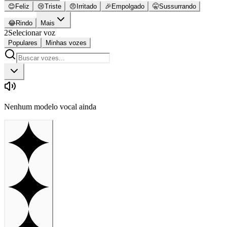
😊
Feliz
😢
Triste
😠
Irritado
🎉
Empolgado
🤫
Sussurrando
😂
Rindo
Mais
2
Selecionar voz
Populares
Minhas vozes
Nenhum modelo vocal ainda