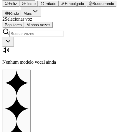
😊
Feliz
😢
Triste
😠
Irritado
🎉
Empolgado
🤫
Sussurrando
😂
Rindo
Mais
2
Selecionar voz
Populares
Minhas vozes
Nenhum modelo vocal ainda