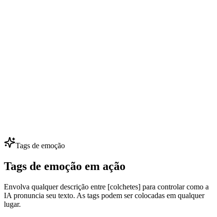
Diálogo de NPC em Jogos
Desenvolvedores indie dão voz a 50+ NPCs com orçamento
pequeno — clone algumas vozes principais e gere centenas de falas.
Itere diálogos sem contratar dubladores.
Dublagem Multilíngue
Localize anúncios, vídeos e cursos em 80+ idiomas preservando a
mesma identidade de voz. Uma voz de marca, todos os mercados —
perfeito para expansão global.
Tags de emoção
Tags de emoção em ação
Envolva qualquer descrição entre [colchetes] para controlar como a
IA pronuncia seu texto. As tags podem ser colocadas em qualquer
lugar.