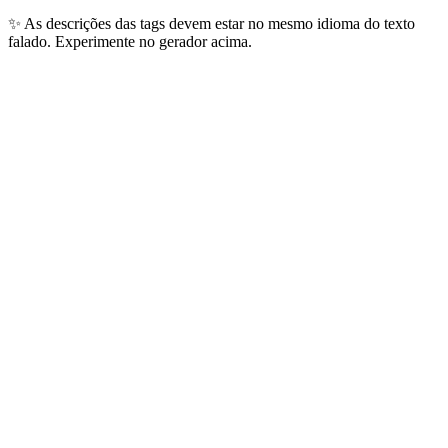
✨
As descrições das tags devem estar no mesmo idioma do texto
falado. Experimente no gerador acima.
Idiomas Mais Populares
Os 10 idiomas que nossos usuários geram todos os dias — cobrindo
mais de 4 bilhões de falantes globais.
🇺🇸
Inglês
1.5B+
falantes
Conteúdo global, anúncios, audiolivros
🇨🇳
Chinês Mandarim
1.1B+
falantes