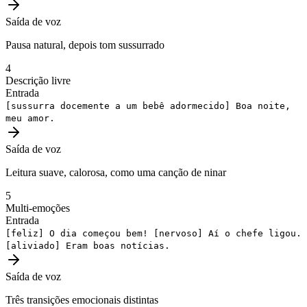
Saída de voz
Pausa natural, depois tom sussurrado
4
Descrição livre
Entrada
[sussurra docemente a um bebê adormecido]
Boa noite,
meu amor.
Saída de voz
Leitura suave, calorosa, como uma canção de ninar
5
Multi-emoções
Entrada
[feliz]
O dia começou bem!
[nervoso]
Aí o chefe ligou.
[aliviado]
Eram boas notícias.
Saída de voz
Três transições emocionais distintas