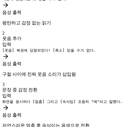
음성 출력
평탄하고 감정 없는 읽기
2
웃음 추가
입력
[웃음]
복권에 당첨되었다!
[폭소]
믿을 수가 없다.
음성 출력
구절 사이에 진짜 웃음 소리가 삽입됨
3
문장 중 감정 전환
입력
화면을 응시하다
[멈춤]
그리고
[속삭임]
조용히 "예"라고 말했다.
음성 출력
자연스러운 멈춤 후 속삭이는 음색으로 전환