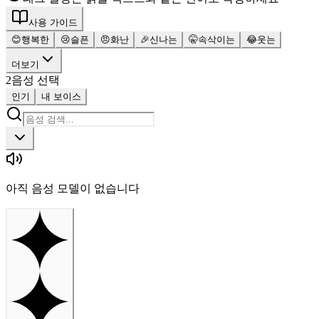
사용 가이드
😊
행복한
😢
슬픈
😠
화난
🎉
신나는
🤫
속삭이는
😂
웃는
더보기
2
음성 선택
인기
내 보이스
아직 음성 모델이 없습니다