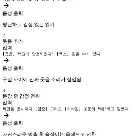
음성 출력
평탄하고 감정 없는 읽기
2
웃음 추가
입력
[웃음]
복권에 당첨되었다!
[폭소]
믿을 수가 없다.
음성 출력
구절 사이에 진짜 웃음 소리가 삽입됨
3
문장 중 감정 전환
입력
화면을 응시하다
[멈춤]
그리고
[속삭임]
조용히 "예"라고 말했다.
음성 출력
자연스러운 멈춤 후 속삭이는 음색으로 전환