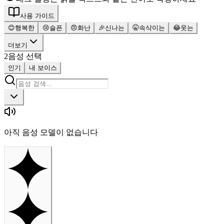
사용 가이드
😊
행복한
😢
슬픈
😠
화난
🎉
신나는
🤫
속삭이는
😂
웃는
더보기
2
음성 선택
인기
내 보이스
아직 음성 모델이 없습니다