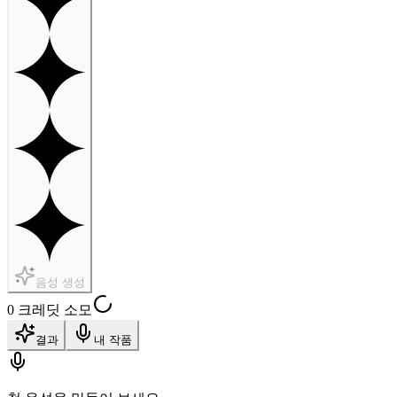
음성 생성
0 크레딧 소모
결과
내 작품