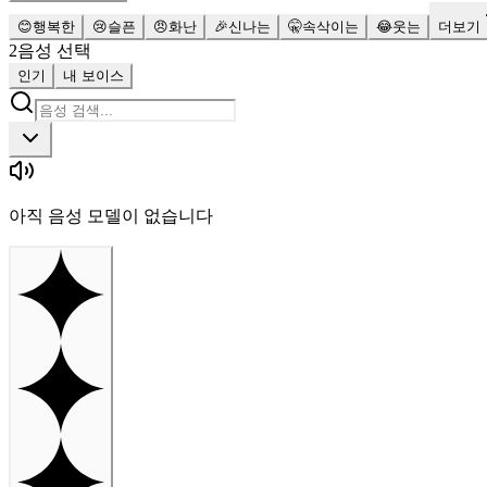
😊
행복한
😢
슬픈
😠
화난
🎉
신나는
🤫
속삭이는
😂
웃는
더보기
2
음성 선택
인기
내 보이스
아직 음성 모델이 없습니다