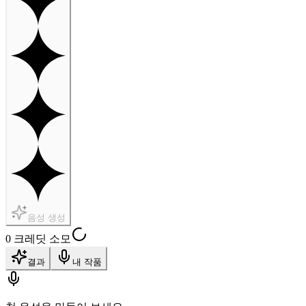
음성 생성
0 크레딧 소모
결과
내 작품