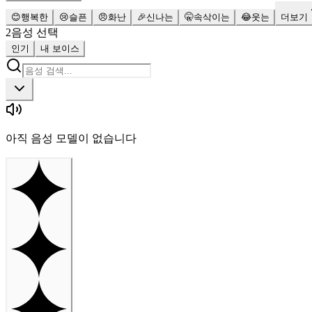
😊
행복한
😢
슬픈
😠
화난
🎉
신나는
🤫
속삭이는
😂
웃는
더보기
2
음성 선택
인기
내 보이스
아직 음성 모델이 없습니다