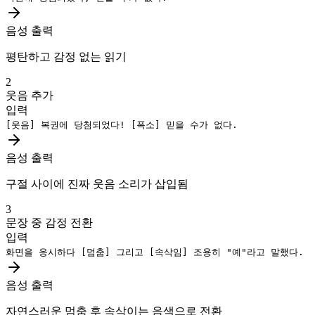
음성 출력
평탄하고 감정 없는 읽기
2
웃음 추가
입력
[웃음]
복권에 당첨되었다!
[폭소]
믿을 수가 없다.
음성 출력
구절 사이에 진짜 웃음 소리가 삽입됨
3
문장 중 감정 전환
입력
화면을 응시하다
[멈춤]
그리고
[속삭임]
조용히 "예"라고 말했다.
음성 출력
자연스러운 멈춤 후 속삭이는 음색으로 전환