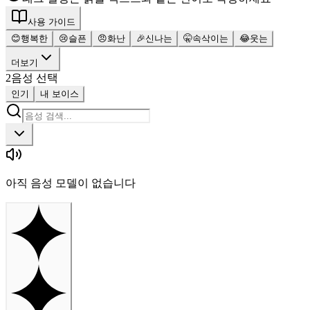
사용 가이드
😊
행복한
😢
슬픈
😠
화난
🎉
신나는
🤫
속삭이는
😂
웃는
더보기
2
음성 선택
인기
내 보이스
아직 음성 모델이 없습니다