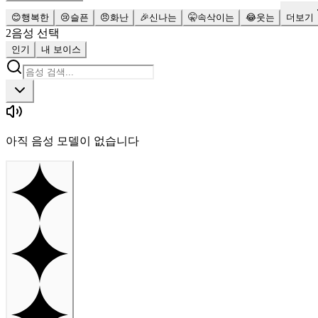
😊
행복한
😢
슬픈
😠
화난
🎉
신나는
🤫
속삭이는
😂
웃는
더보기
2
음성 선택
인기
내 보이스
아직 음성 모델이 없습니다