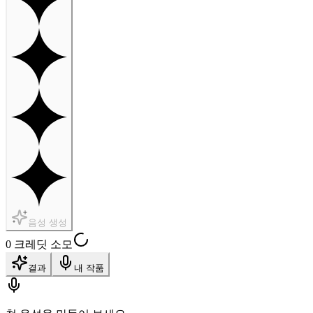
음성 생성
0 크레딧 소모
결과
내 작품