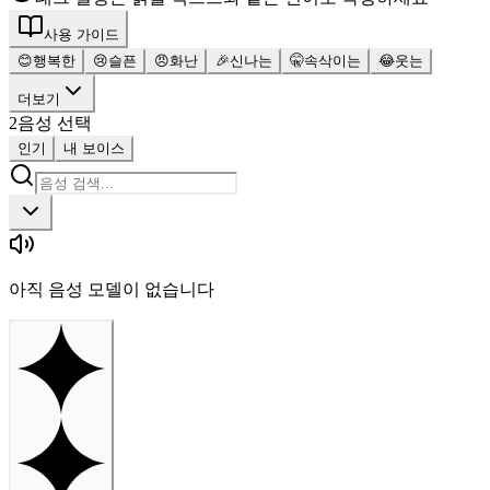
사용 가이드
😊
행복한
😢
슬픈
😠
화난
🎉
신나는
🤫
속삭이는
😂
웃는
더보기
2
음성 선택
인기
내 보이스
아직 음성 모델이 없습니다