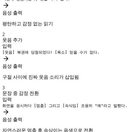
음성 출력
평탄하고 감정 없는 읽기
2
웃음 추가
입력
[웃음]
복권에 당첨되었다!
[폭소]
믿을 수가 없다.
음성 출력
구절 사이에 진짜 웃음 소리가 삽입됨
3
문장 중 감정 전환
입력
화면을 응시하다
[멈춤]
그리고
[속삭임]
조용히 "예"라고 말했다.
음성 출력
자연스러운 멈춤 후 속삭이는 음색으로 전환