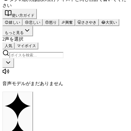
さい
使い方ガイド
😊
嬉しい
😢
悲しい
😠
怒り
🎉
興奮
🤫
ささやき
😂
大笑い
もっと見る
2
声を選択
人気
マイボイス
音声モデルがまだありません