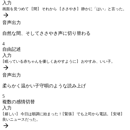
入力
画面を見つめて
[間]
それから
[ささやき]
静かに「はい」と言った。
音声出力
自然な間、そしてささやき声に切り替わる
4
自由記述
入力
[眠っている赤ちゃんを優しくあやすように]
おやすみ、いい子。
音声出力
柔らかく温かい子守唄のような読み上げ
5
複数の感情切替
入力
[嬉しい]
今日は順調に始まった！
[緊張]
でも上司から電話。
[安堵]
良いニュースだった。