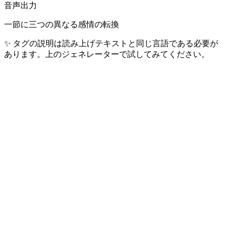
音声出力
一節に三つの異なる感情の転換
✨
タグの説明は読み上げテキストと同じ言語である必要が
あります。上のジェネレーターで試してみてください。
最も人気の言語
ユーザーが日々生成するトップ 10 言語 — 全世界 40 億人超
の話者をカバー。
🇺🇸
英語
1.5B+
話者