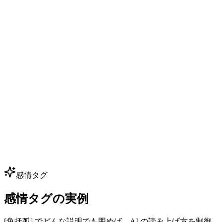
ゲーム NPC ダイアログ
インディー開発者でも少額予算で 50+ NPC に音声付与。コ
アな声を数本クローンすれば数百行のセリフを生成可能。声
優予約なしでセリフを試行錯誤できます。
多言語吹き替え
広告、動画、講座を 80+ 言語にローカライズしつつ、同一
のボイスアイデンティティを保持。1 つのブランドボイスで
全市場へ — グローバル展開に最適です。
感情タグ
感情タグの実例
[角括弧] でどんな説明でも囲めば、AI の読み上げ方を制御