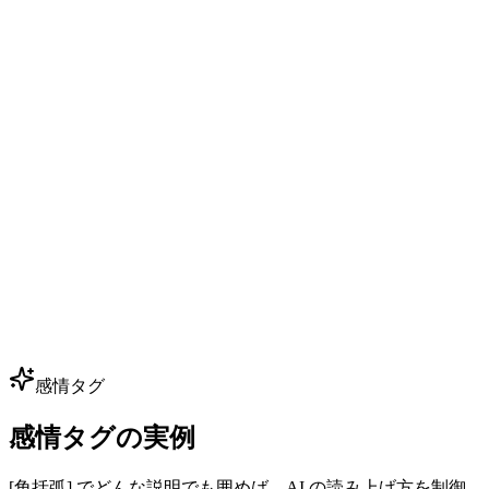
ゲーム NPC ダイアログ
インディー開発者でも少額予算で 50+ NPC に音声付与。コ
アな声を数本クローンすれば数百行のセリフを生成可能。声
優予約なしでセリフを試行錯誤できます。
多言語吹き替え
広告、動画、講座を 80+ 言語にローカライズしつつ、同一
のボイスアイデンティティを保持。1 つのブランドボイスで
全市場へ — グローバル展開に最適です。
感情タグ
感情タグの実例
[角括弧] でどんな説明でも囲めば、AI の読み上げ方を制御