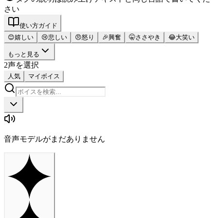
さい
使い方ガイド
😊
嬉しい
😢
悲しい
😠
怒り
🎉
興奮
🤫
ささやき
😂
大笑い
もっと見る
2
声を選択
人気
マイボイス
音声モデルがまだありません