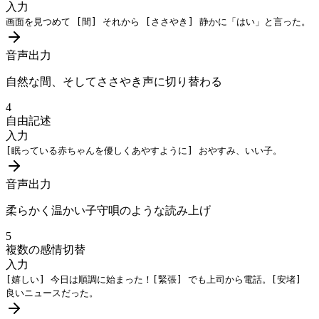
入力
画面を見つめて
[間]
それから
[ささやき]
静かに「はい」と言った。
音声出力
自然な間、そしてささやき声に切り替わる
4
自由記述
入力
[眠っている赤ちゃんを優しくあやすように]
おやすみ、いい子。
音声出力
柔らかく温かい子守唄のような読み上げ
5
複数の感情切替
入力
[嬉しい]
今日は順調に始まった！
[緊張]
でも上司から電話。
[安堵]
良いニュースだった。