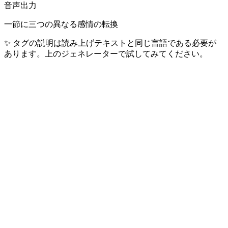
音声出力
一節に三つの異なる感情の転換
✨
タグの説明は読み上げテキストと同じ言語である必要が
あります。上のジェネレーターで試してみてください。
最も人気の言語
ユーザーが日々生成するトップ 10 言語 — 全世界 40 億人超
の話者をカバー。
🇺🇸
英語
1.5B+
話者