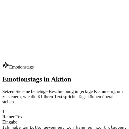
Indie-Entwickler vertonen 50+ NPCs mit kleinem Budget — clonen
Sie ein paar Kernstimmen und generieren Sie Hunderte von Zeilen.
Iterieren Sie Dialoge ohne Sprecher zu buchen.
Mehrsprachige Synchronisation
Lokalisieren Sie Werbespots, Videos und Kurse in 80+ Sprachen
unter Beibehaltung derselben Stimmidentität. Eine Markenstimme,
jeder Markt — ideal für globale Expansion.
Emotionstags
Emotionstags in Aktion
Setzen Sie eine beliebige Beschreibung in [eckige Klammern], um
zu steuern, wie die KI Ihren Text spricht. Tags können überall
stehen.
1
Reiner Text
Eingabe
Ich habe im Lotto gewonnen, ich kann es nicht glauben.