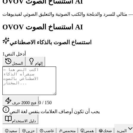
OVOV استنساخ الصوت AI
OVOV استنساخ الصوت AI
استنساخ الصوت بالذكاء الاصطناعي
أدخل النص
1
إلهام
السجل
0 / 150
فتح 2000 حرف
يجب أن تكون أوصاف العلامات بنفس لغة النص
دليل الاستخدام
المزيد
ضحك
😂
همس
🤫
متحمس
🎉
غاضب
😠
حزين
😢
سعيد
😊