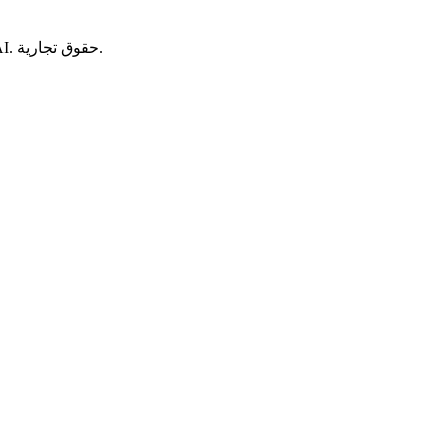
استنسخ أي صوت من عينة قصيرة، ثم أنشئ كلامًا طبيعيًا بـ 80+ لغة — مثالي للسرد والدبلجة والكتب الصوتية والتعليق الصوتي لفيديوهات AI. حقوق تجارية.