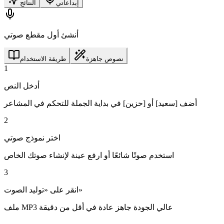
إبداعاتي
النتائج
أنشئ أول مقطع صوتي
نصوص جاهزة
طريقة الاستخدام
1
أدخل النص
أضف [سعيد] أو [حزين] في بداية الجملة للتحكم في المشاعر
2
اختر نموذج صوتي
استخدم صوتًا شائعًا أو ارفع عينة لإنشاء صوتك الخاص
3
انقر على «توليد الصوت»
ملف MP3 عالي الجودة جاهز عادة في أقل من دقيقة