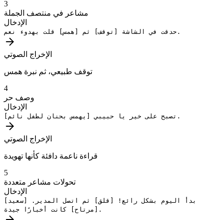
3
مشاعر في منتصف الجملة
الإدخال
قلت بهدوء نعم.
حدقت في الشاشة
[توقف]
ثم
[همس]
الإخراج الصوتي
توقف طبيعي، ثم نبرة همس
4
وصف حر
الإدخال
تصبح على خير يا حبيبي.
[يهمس بحنان لطفل نائم]
الإخراج الصوتي
قراءة ناعمة دافئة كأنها تهويدة
5
تحولات مشاعر متعددة
الإدخال
بدأ اليوم بشكل رائع!
[قلق]
ثم اتصل المدير.
[سعيد]
كانت أخبارًا جيدة.
[مرتاح]