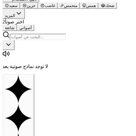
ضحك
😂
همس
🤫
متحمس
🎉
غاضب
😠
حزين
😢
سعيد
😊
المزيد
اختر صوتاً
2
أصواتي
شائعة
لا توجد نماذج صوتية بعد