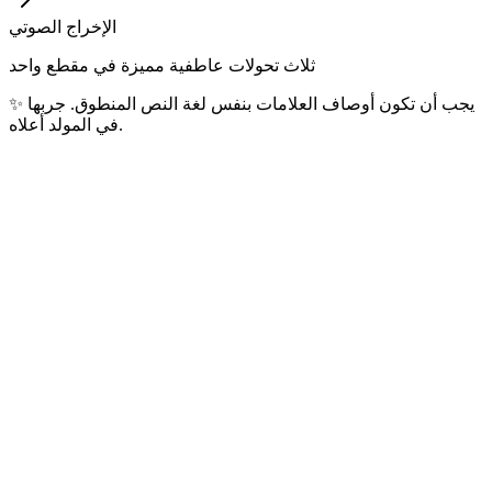
الإخراج الصوتي
ثلاث تحولات عاطفية مميزة في مقطع واحد
يجب أن تكون أوصاف العلامات بنفس لغة النص المنطوق. جربها
✨
في المولد أعلاه.
اللغات الأكثر شعبية
أفضل 10 لغات ينشئها مستخدمونا يوميًا — تغطي أكثر من 4
مليارات متحدث عالمي.
الإنجليزية
🇺🇸
متحدثًا
1.5B+